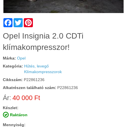
Facebook
Twitter
Pinterest
Cím:
Opel Insignia 2.0 CDTi
klímakompresszor!
Márka:
Opel
Kategória:
Hűtés, levegő
Klímakompresszorok
Cikkszám:
P22861236
Alkatrészen található szám:
P22861236
Ár:
40 000 Ft
Készlet:
Raktáron
Mennyiség