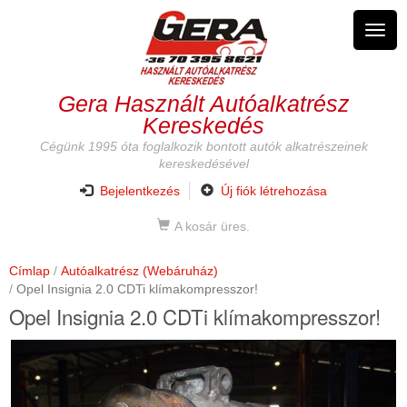
Ugrás
a
Navig
tartalomra
átkap
Gera Használt Autóalkatrész
Kereskedés
Cégünk 1995 óta foglalkozik bontott autók alkatrészeinek
kereskedésével
Bejelentkezés
Új fiók létrehozása
A kosár üres.
Címlap
Autóalkatrész (Webáruház)
Opel Insignia 2.0 CDTi klímakompresszor!
Opel Insignia 2.0 CDTi klímakompresszor!