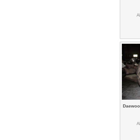
A
Daewoo 
A