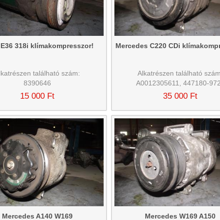
36 318i klímakompresszor!
Mercedes C220 CDi klímakompr
lkatrészen található szám:
Alkatrészen található szám
8390646
A0012305611, 447180-97
15 000 Ft
35 000 Ft
Mercedes A140 W169
Mercedes W169 A150