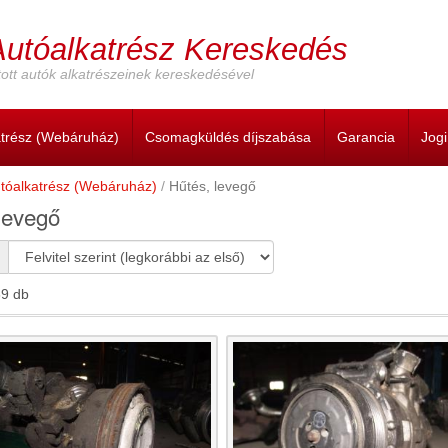
Autóalkatrész Kereskedés
ott autók alkatrészeinek kereskedésével
atrész (Webáruház)
Csomagküldés díjszabása
Garancia
Jog
tóalkatrész (Webáruház)
Hűtés, levegő
levegő
9 db