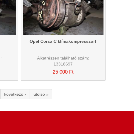
Opel Corsa C klímakompresszor!
:
Alkatrészen található szám:
13318697
25 000 Ft
következő ›
utolsó »