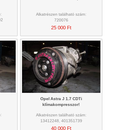
:
Alkatrészen található szám:
02
720076
25 000 Ft
Opel Astra J 1.7 CDTi
klímakompresszor!
:
Alkatrészen található szám:
13412248, 401351739
40 000 Ft