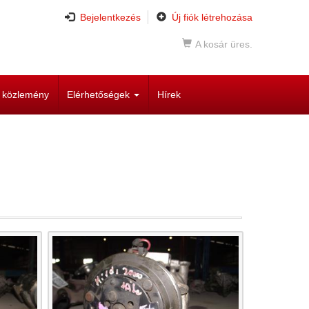
Bejelentkezés
Új fiók létrehozása
A kosár üres.
i közlemény
Elérhetőségek
Hírek