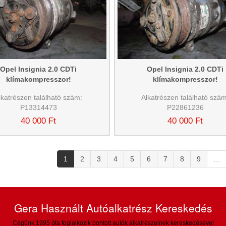
Opel Insignia 2.0 CDTi
Opel Insignia 2.0 CDTi
klímakompresszor!
klímakompresszor!
lkatrészen található szám:
Alkatrészen található szám
P13314473
P22861236
40 000 Ft
40 000 Ft
1
2
3
4
5
6
7
8
9
…
Gera Használt Autóalkatrész Kereskedés
Cégünk 1995 óta foglalkozik bontott autók alkatrészeinek kereskedésével