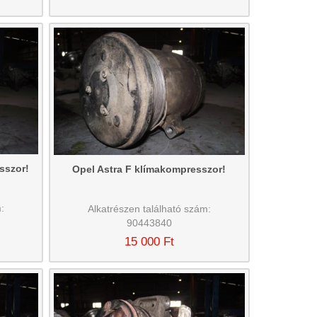
sszor!
Opel Astra F klímakompresszor!
:
Alkatrészen található szám:
90443840
15 000 Ft