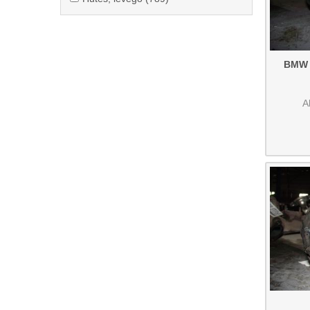
levegő
levegő
szűrő
szűrő
alkalmazása
alkalmazása
BMW E
A