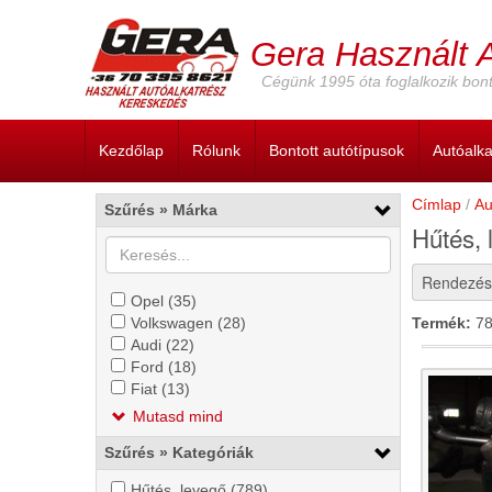
Ugrás
a
Gera Használt 
tartalomra
Cégünk 1995 óta foglalkozik bont
Kezdőlap
Rólunk
Bontott autótípusok
Autóalk
Címlap
Au
Szűrés » Márka
Hűtés, 
Rendezés
Opel
Opel (35)
Opel
szűrő
Volkswagen
Volkswagen (28)
szűrő
Volkswagen
Termék:
78
alkalmazása
szűrő
Audi
Audi (22)
Audi
alkalmazása
szűrő
alkalmazása
szűrő
Ford
Ford (18)
szűrő
Ford
alkalmazása
alkalmazása
szűrő
Fiat
Fiat (13)
Fiat
alkalmazása
szűrő
alkalmazása
szűrő
szűrő
alkalmazása
Mutasd mind
alkalmazása
alkalmazása
Szűrés » Kategóriák
Hűtés,
Hűtés, levegő (789)
Hűtés,