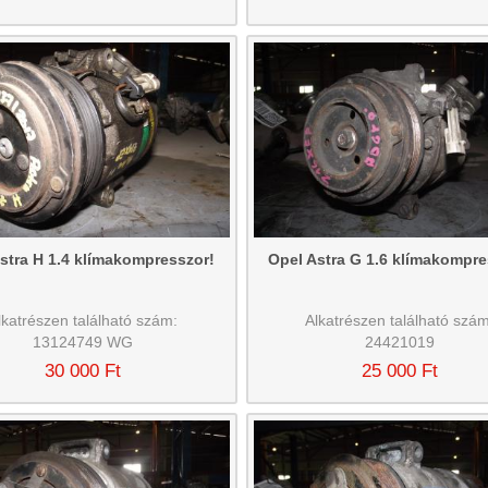
stra H 1.4 klímakompresszor!
Opel Astra G 1.6 klímakompre
lkatrészen található szám:
Alkatrészen található szám
13124749 WG
24421019
30 000 Ft
25 000 Ft