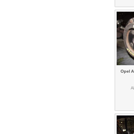
Opel A
A