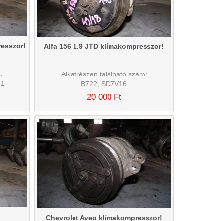
esszor!
Alfa 156 1.9 JTD klímakompresszor!
:
Alkatrészen található szám:
21
B722, SD7V16
20 000 Ft
Chevrolet Aveo klímakompresszor!