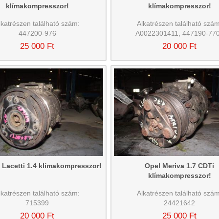
klímakompresszor!
klímakompresszor!
lkatrészen található szám:
Alkatrészen található szám
447200-976
A0022301411, 447190-77
25 000 Ft
20 000 Ft
Lacetti 1.4 klímakompresszor!
Opel Meriva 1.7 CDTi
klímakompresszor!
lkatrészen található szám:
Alkatrészen található szám
715399
24421642
20 000 Ft
25 000 Ft