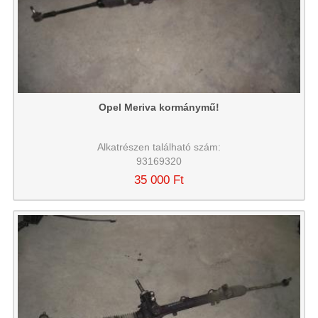
Opel Meriva kormánymű!
Alkatrészen található szám:
93169320
35 000 Ft