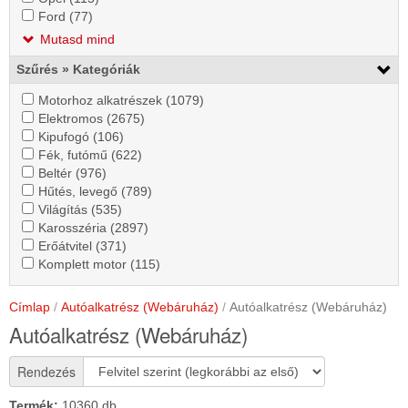
alkalmazása
szűrő
Ford
Ford (77)
Ford
szűrő
alkalmazása
alkalmazása
szűrő
szűrő
alkalmazása
Mutasd mind
alkalmazása
alkalmazása
Szűrés » Kategóriák
Motorhoz
Motorhoz alkatrészek (1079)
Motorhoz
alkatrészek
Elektromos
Elektromos (2675)
Elektromos
alkatrészek
szűrő
szűrő
Kipufogó
Kipufogó (106)
Kipufogó
szűrő
szűrő
alkalmazása
alkalmazása
szűrő
Fék,
Fék, futómű (622)
szűrő
Fék,
alkalmazása
alkalmazása
alkalmazása
futómű
Beltér
Beltér (976)
Beltér
alkalmazása
futómű
szűrő
szűrő
Hűtés,
Hűtés, levegő (789)
szűrő
szűrő
Hűtés,
alkalmazása
alkalmazása
levegő
Világítás
Világítás (535)
alkalmazása
Világítás
alkalmazása
levegő
szűrő
szűrő
Karosszéria
Karosszéria (2897)
szűrő
Karosszéria
szűrő
alkalmazása
alkalmazása
szűrő
Erőátvitel
Erőátvitel (371)
alkalmazása
Erőátvitel
szűrő
alkalmazása
alkalmazása
szűrő
Komplett
Komplett motor (115)
szűrő
alkalmazása
Komplett
alkalmazása
motor
alkalmazása
motor
szűrő
szűrő
Címlap
Autóalkatrész (Webáruház)
Autóalkatrész (Webáruház)
alkalmazása
alkalmazása
Autóalkatrész (Webáruház)
Rendezés
Termék:
10360 db