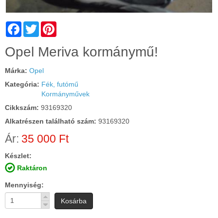
Facebook
Twitter
Pinterest
Cím:
Opel Meriva kormánymű!
Márka:
Opel
Kategória:
Fék, futómű
Kormányművek
Cikkszám:
93169320
Alkatrészen található szám:
93169320
Ár:
35 000 Ft
Készlet:
Raktáron
Mennyiség
Kosárba