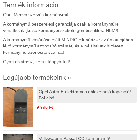
Termék információ
Opel Meriva szervós kormánymű!
A kormánymű beszerelési garanciája csak a kormányműre
vonatkozik (külső kormányösszekötő gömbcsuklóra NEM!)
A kormánymű vásárlása előtt MINDIG ellenőrizze az ön autójában
lévő kormánymű azonosító számát, és a mi általunk hirdetett
kormánymű azonosító számát!
Gyári alkatrész, nem utángyártott!
Legújabb termékeink »
Opel Astra H elektromos ablakemelő kapcsoló!
Bal első!
9 990 Ft
Volkswagen Passat CC kormánymű!