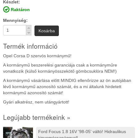
Készlet:
Raktáron
Mennyiség
Kosárba
Termék információ
Opel Corsa D szervós kormánymű!
A kormánymű beszerelési garanciája csak a kormányműre
vonatkozik (külső kormányösszekötő gömbcsuklóra NEM!)
A kormánymű vásárlása előtt MINDIG ellenőrizze az ön autójában
lévő kormánymű azonosító számát, és a mi általunk hirdetett
kormánymű azonosító számát!
Gyári alkatrész, nem utángyártott!
Legújabb termékeink »
Ford Focus 1.8 16V '98-05' váltó! Hidraulikus
kinyomócsapággyal!...