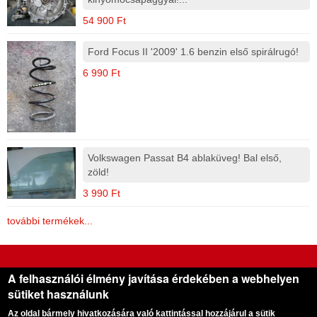
54 900 Ft
Ford Focus II '2009' 1.6 benzin első spirálrugó!
6 990 Ft
Volkswagen Passat B4 ablaküveg! Bal első,
zöld!
3 990 Ft
további termékek...
Gera Használt Autóalkatrész Kereskedés
A felhasználói élmény javítása érdekében a webhelyen
sütiket használunk
Cégünk 1995 óta foglalkozik bontott autók alkatrészeinek kereskedésével
Az oldal bármely hivatkozására való kattintással hozzájárul a sütik
Cím:
5900 Orosháza, Október 6. utca 26. |
Telefon:
+36 (70) 3958621