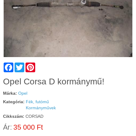
Facebook
Twitter
Pinterest
Cím:
Opel Corsa D kormánymű!
Márka:
Opel
Kategória:
Fék, futómű
Kormányművek
Cikkszám:
CORSAD
Ár:
35 000 Ft