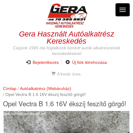
Ugrás
a
Navig
tartalomra
átkap
Gera Használt Autóalkatrész
Kereskedés
Cégünk 1995 óta foglalkozik bontott autók alkatrészeinek
kereskedésével
Bejelentkezés
Új fiók létrehozása
A kosár üres.
Címlap
Autóalkatrész (Webáruház)
Opel Vectra B 1.6 16V ékszíj feszítő görgő!
Opel Vectra B 1.6 16V ékszíj feszítő görgő!