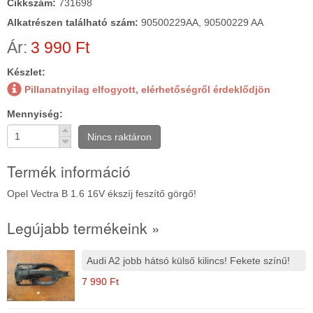
Cikkszám:
731698
Alkatrészen található szám:
90500229AA, 90500229 AA
Ár:
3 990 Ft
Készlet:
Pillanatnyilag elfogyott, elérhetőségről érdeklődjön
Mennyiség
Nincs raktáron
Termék információ
Opel Vectra B 1.6 16V ékszíj feszítő görgő!
Legújabb termékeink »
Audi A2 jobb hátsó külső kilincs! Fekete színű!
7 990 Ft