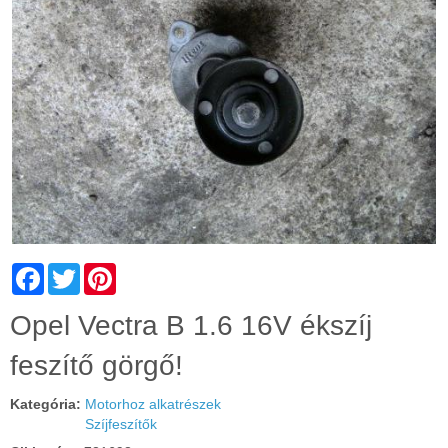
Facebook
Twitter
Pinterest
Cím:
Opel Vectra B 1.6 16V ékszíj
feszítő görgő!
Kategória:
Motorhoz alkatrészek
Szíjfeszítők