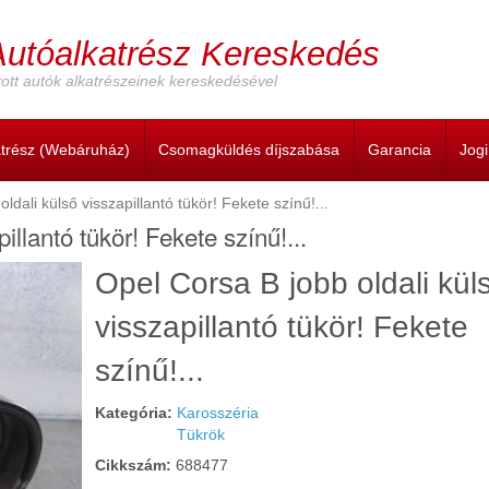
Autóalkatrész Kereskedés
ott autók alkatrészeinek kereskedésével
atrész (Webáruház)
Csomagküldés díjszabása
Garancia
Jog
ldali külső visszapillantó tükör! Fekete színű!...
illantó tükör! Fekete színű!...
Cím:
Opel Corsa B jobb oldali kül
visszapillantó tükör! Fekete
színű!...
Kategória:
Karosszéria
Tükrök
Cikkszám:
688477