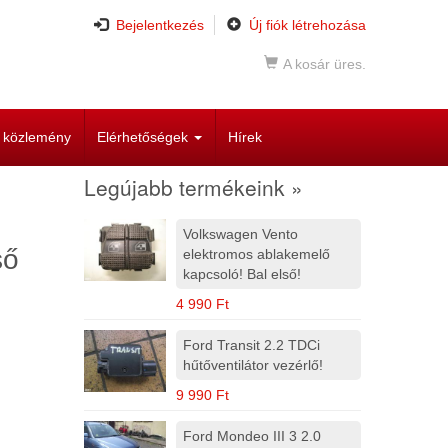
Bejelentkezés
Új fiók létrehozása
A kosár üres.
i közlemény
Elérhetőségek
Hírek
Legújabb termékeink »
Volkswagen Vento
ső
elektromos ablakemelő
kapcsoló! Bal első!
4 990 Ft
Ford Transit 2.2 TDCi
hűtőventilátor vezérlő!
9 990 Ft
Ford Mondeo III 3 2.0