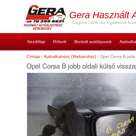
Ugrás
a
Gera Használt 
tartalomra
Cégünk 1995 óta foglalkozik bont
Kezdőlap
Rólunk
Bontott autótípusok
Autóalk
Címlap
Autóalkatrész (Webáruház)
Opel Corsa B jobb o
Opel Corsa B jobb oldali külső visszap