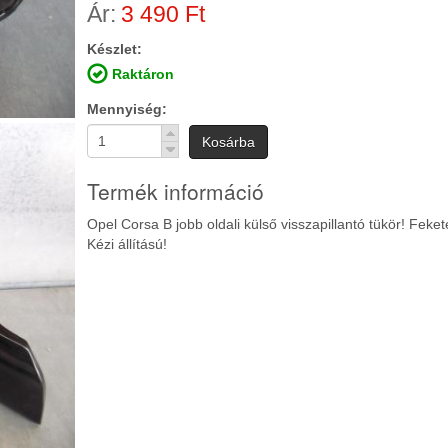
Ár:
3 490 Ft
Készlet:
Raktáron
Mennyiség
Kosárba
Termék információ
Opel Corsa B jobb oldali külső visszapillantó tükör! Feket
Kézi állítású!