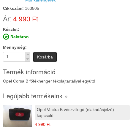
Cikkszám:
163505
Ár:
4 990 Ft
Készlet:
Raktáron
Mennyiség
Kosárba
Termék információ
Opel Corsa B főfékhenger fékolajtartállyal együtt!
Legújabb termékeink »
Opel Vectra B vészvillogó (elakadásjelző)
kapcsoló!
4 990 Ft