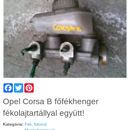
Facebook
Twitter
Pinterest
Cím:
Opel Corsa B főfékhenger
fékolajtartállyal együtt!
Kategória:
Fék, futómű
Munkahengerek