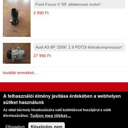
Ford Focus II '09' ablakmosó motor!
3 990 Ft
Audi A3 8P '2006' 1.9 PDTDi klímakompresszor!
27 990 Ft
további termékek...
Gera Használt Autóalkatrész Kereskedés
A felhasználói élmény javítása érdekében a webhelyen
sütiket használunk
Cégünk 1995 óta foglalkozik bontott autók alkatrészeinek kereskedésével
Az oldal bármely hivatkozására való kattintással hozzájárul a sütik
Cím:
5900 Orosháza, Október 6. utca 26. |
Telefon:
+36 (70) 3958621
Tudjon meg többet…
E-mail:
info@nyugatiautobonto.hu
|
Web:
www.nyugatiautobonto.hu
létrehozásához.
Elfogadom
Köszönöm, nem