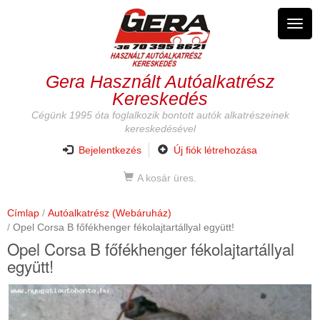
Ugrás
a
Navig
tartalomra
átkap
Gera Használt Autóalkatrész
Kereskedés
Cégünk 1995 óta foglalkozik bontott autók alkatrészeinek
kereskedésével
Bejelentkezés
Új fiók létrehozása
A kosár üres.
Címlap
Autóalkatrész (Webáruház)
Opel Corsa B főfékhenger fékolajtartállyal együtt!
Opel Corsa B főfékhenger fékolajtartállyal
együtt!