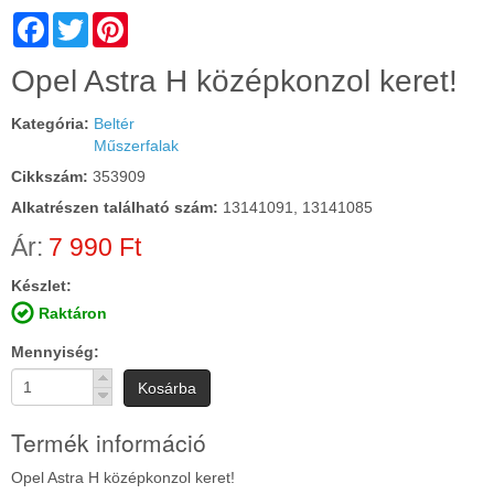
Facebook
Twitter
Pinterest
Cím:
Opel Astra H középkonzol keret!
Kategória:
Beltér
Műszerfalak
Cikkszám:
353909
Alkatrészen található szám:
13141091, 13141085
Ár:
7 990 Ft
Készlet:
Raktáron
Mennyiség
Kosárba
Termék információ
Opel Astra H középkonzol keret!