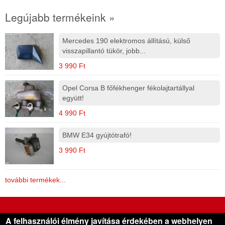
Legújabb termékeink »
Mercedes 190 elektromos állítású, külső
visszapillantó tükör, jobb...
3 990 Ft
Opel Corsa B főfékhenger fékolajtartállyal
együtt!
4 990 Ft
BMW E34 gyújtótrafó!
3 990 Ft
további termékek...
Gera Használt Autóalkatrész Kereskedés
A felhasználói élmény javítása érdekében a webhelyen