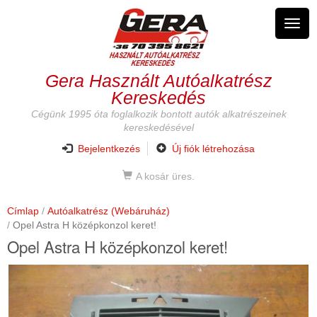
Ugrás
a
Navig
tartalomra
átkap
Gera Használt Autóalkatrész
Kereskedés
Cégünk 1995 óta foglalkozik bontott autók alkatrészeinek
kereskedésével
Bejelentkezés
Új fiók létrehozása
A kosár üres.
Címlap
Autóalkatrész (Webáruház)
Opel Astra H középkonzol keret!
Opel Astra H középkonzol keret!