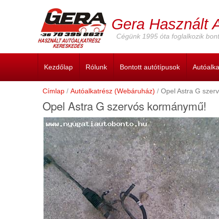
Ugrás
a
Gera Használt 
tartalomra
Cégünk 1995 óta foglalkozik bont
Kezdőlap
Rólunk
Bontott autótípusok
Autóalk
Címlap
Autóalkatrész (Webáruház)
Opel Astra G szer
Opel Astra G szervós kormánymű!