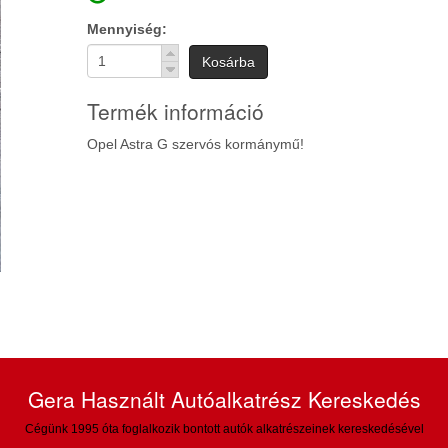
Mennyiség
Kosárba
Termék információ
Opel Astra G szervós kormánymű!
Gera Használt Autóalkatrész Kereskedés
Cégünk 1995 óta foglalkozik bontott autók alkatrészeinek kereskedésével