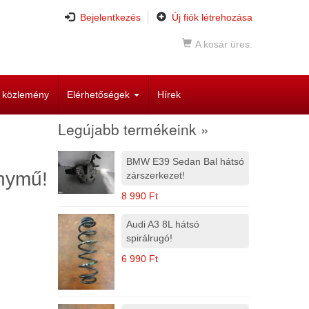
Bejelentkezés
Új fiók létrehozása
A kosár üres.
i közlemény
Elérhetőségek
Hírek
Legújabb termékeink »
BMW E39 Sedan Bal hátsó
nymű!
zárszerkezet!
8 990 Ft
Audi A3 8L hátsó
spirálrugó!
6 990 Ft