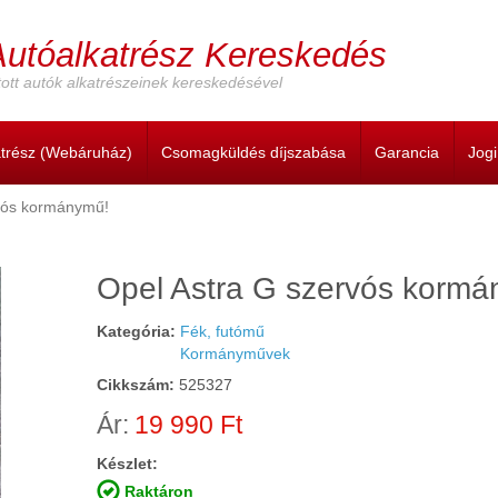
Autóalkatrész Kereskedés
ott autók alkatrészeinek kereskedésével
atrész (Webáruház)
Csomagküldés díjszabása
Garancia
Jog
vós kormánymű!
Cím:
Opel Astra G szervós kormá
Kategória:
Fék, futómű
Kormányművek
Cikkszám:
525327
Ár:
19 990 Ft
Készlet:
Raktáron