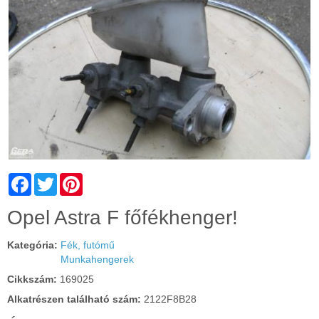
Facebook
Twitter
Pinterest
Cím:
Opel Astra F főfékhenger!
Kategória:
Fék, futómű
Munkahengerek
Cikkszám:
169025
Alkatrészen található szám:
2122F8B28