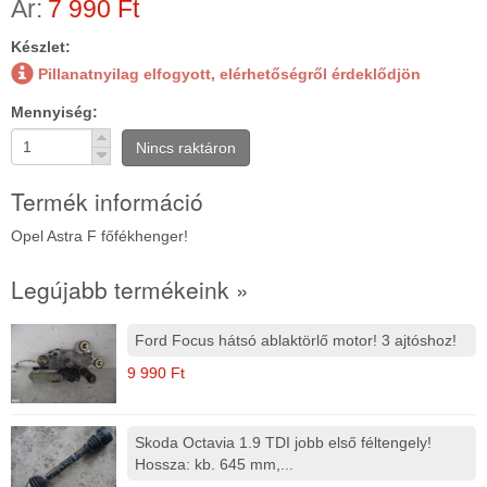
Ár:
7 990 Ft
Készlet:
Pillanatnyilag elfogyott, elérhetőségről érdeklődjön
Mennyiség
Nincs raktáron
Termék információ
Opel Astra F főfékhenger!
Legújabb termékeink »
Ford Focus hátsó ablaktörlő motor! 3 ajtóshoz!
9 990 Ft
Skoda Octavia 1.9 TDI jobb első féltengely!
Hossza: kb. 645 mm,...