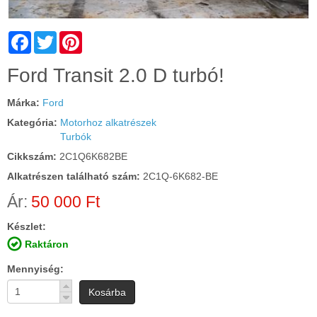
Facebook
Twitter
Pinterest
Cím:
Ford Transit 2.0 D turbó!
Márka:
Ford
Kategória:
Motorhoz alkatrészek
Turbók
Cikkszám:
2C1Q6K682BE
Alkatrészen található szám:
2C1Q-6K682-BE
Ár:
50 000 Ft
Készlet:
Raktáron
Mennyiség
Kosárba