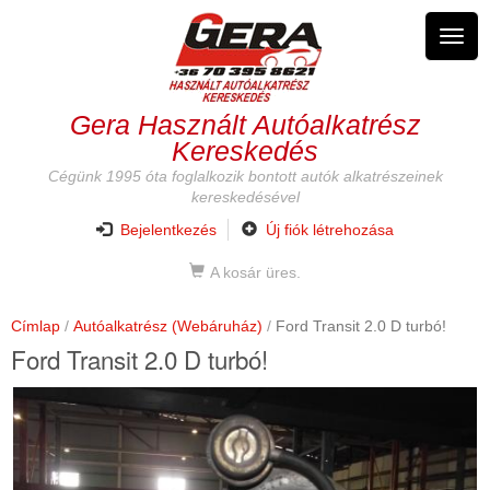
Ugrás
a
Navig
tartalomra
átkap
Gera Használt Autóalkatrész
Kereskedés
Cégünk 1995 óta foglalkozik bontott autók alkatrészeinek
kereskedésével
Bejelentkezés
Új fiók létrehozása
A kosár üres.
Címlap
Autóalkatrész (Webáruház)
Ford Transit 2.0 D turbó!
Ford Transit 2.0 D turbó!