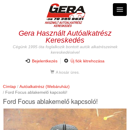
Ugrás
a
Navig
tartalomra
átkap
Gera Használt Autóalkatrész
Kereskedés
Cégünk 1995 óta foglalkozik bontott autók alkatrészeinek
kereskedésével
Bejelentkezés
Új fiók létrehozása
A kosár üres.
Címlap
Autóalkatrész (Webáruház)
Ford Focus ablakemelő kapcsoló!
Ford Focus ablakemelő kapcsoló!