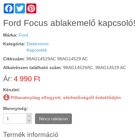
Facebook
Twitter
Pinterest
Cím:
Ford Focus ablakemelő kapcsoló!
Márka:
Ford
Kategória:
Elektromos
Kapcsolók
Cikkszám:
98AG14529AC 98AG14529 AC
Alkatrészen található szám:
98AG14529AC, 98AG14529 AC
Ár:
4 990 Ft
Készlet:
Pillanatnyilag elfogyott, elérhetőségről érdeklődjön
Mennyiség
Nincs raktáron
Termék információ