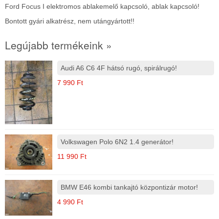
Ford Focus I elektromos ablakemelő kapcsoló, ablak kapcsoló!
Bontott gyári alkatrész, nem utángyártott!!
Legújabb termékeink »
Audi A6 C6 4F hátsó rugó, spirálrugó!
7 990 Ft
Volkswagen Polo 6N2 1.4 generátor!
11 990 Ft
BMW E46 kombi tankajtó központizár motor!
4 990 Ft