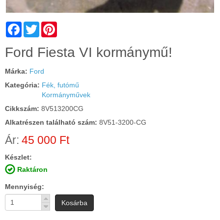
Facebook
Twitter
Pinterest
Cím:
Ford Fiesta VI kormánymű!
Márka:
Ford
Kategória:
Fék, futómű
Kormányművek
Cikkszám:
8V513200CG
Alkatrészen található szám:
8V51-3200-CG
Ár:
45 000 Ft
Készlet:
Raktáron
Mennyiség
Kosárba