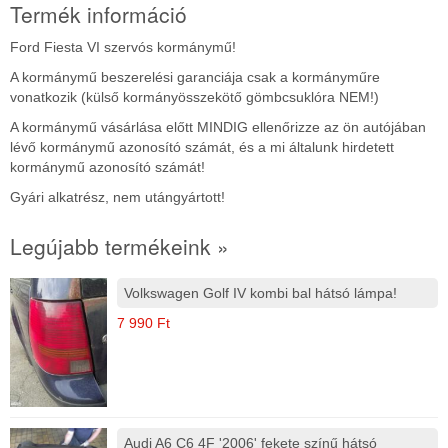
Termék információ
Ford Fiesta VI szervós kormánymű!
A kormánymű beszerelési garanciája csak a kormányműre
vonatkozik (külső kormányösszekötő gömbcsuklóra NEM!)
A kormánymű vásárlása előtt MINDIG ellenőrizze az ön autójában
lévő kormánymű azonosító számát, és a mi általunk hirdetett
kormánymű azonosító számát!
Gyári alkatrész, nem utángyártott!
Legújabb termékeink »
Volkswagen Golf IV kombi bal hátsó lámpa!
7 990 Ft
Audi A6 C6 4F '2006' fekete színű hátsó