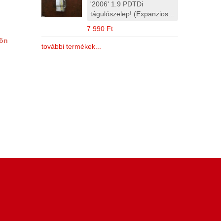
'2006' 1.9 PDTDi
tágulószelep! (Expanzios...
7 990 Ft
jön
további termékek...