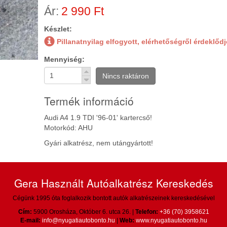
Ár:
2 990 Ft
Készlet:
Pillanatnyilag elfogyott, elérhetőségről érdeklőd
Mennyiség
Nincs raktáron
Termék információ
Audi A4 1.9 TDI '96-01' kartercső!
Motorkód: AHU
Gyári alkatrész, nem utángyártott!
Gera Használt Autóalkatrész Kereskedés
Cégünk 1995 óta foglalkozik bontott autók alkatrészeinek kereskedésével
Cím:
5900 Orosháza, Október 6. utca 26. |
Telefon:
+36 (70) 3958621
E-mail:
info@nyugatiautobonto.hu
|
Web:
www.nyugatiautobonto.hu