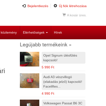
Bejelentkezés
Új fiók létrehozása
A kosár üres.
i közlemény
Elérhetőségek
Hírek
Legújabb termékeink »
Opel Signum ülésfűtés
kapcsoló!
5 990 Ft
ri
Audi A3 vészvillogó
(elakadás jelző) kapcsoló!
Faceliftes...
4 990 Ft
J
Volkswagen Passat B6 3C