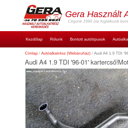
Ugrás
a
Gera Használt 
tartalomra
Cégünk 1995 óta foglalkozik bont
Kezdőlap
Rólunk
Bontott autótípusok
Autóalk
Címlap
Autóalkatrész (Webáruház)
Audi A4 1.9 TDI '9
Audi A4 1.9 TDI '96-01' kartercső!Mo