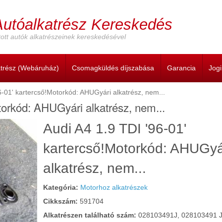
Autóalkatrész Kereskedés
ott autók alkatrészeinek kereskedésével
atrész (Webáruház)
Csomagküldés díjszabása
Garancia
Jog
6-01' kartercső!Motorkód: AHUGyári alkatrész, nem...
torkód: AHUGyári alkatrész, nem...
Cím:
Audi A4 1.9 TDI '96-01'
kartercső!Motorkód: AHUGyá
alkatrész, nem...
Kategória:
Motorhoz alkatrészek
Cikkszám:
591704
Alkatrészen található szám:
028103491J, 028103491 