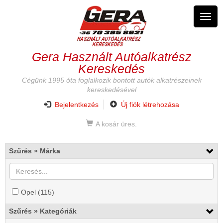
Ugrás
a
Navig
tartalomra
átkap
Gera Használt Autóalkatrész
Kereskedés
Cégünk 1995 óta foglalkozik bontott autók alkatrészeinek
kereskedésével
Bejelentkezés
Új fiók létrehozása
A kosár üres.
Szűrés » Márka
Opel
Opel (115)
Opel
szűrő
szűrő
Szűrés » Kategóriák
alkalmazása
alkalmazása