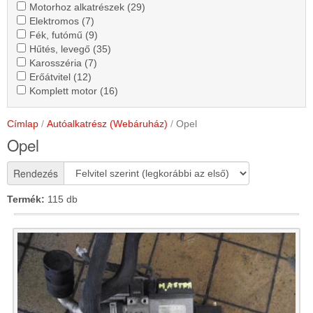
Motorhoz
Motorhoz alkatrészek (29)
Motorhoz
alkatrészek
Elektromos
Elektromos (7)
Elektromos
alkatrészek
szűrő
szűrő
Fék,
Fék, futómű (9)
szűrő
Fék,
szűrő
alkalmazása
alkalmazása
futómű
Hűtés,
Hűtés, levegő (35)
alkalmazása
futómű
Hűtés,
alkalmazása
szűrő
levegő
Karosszéria
Karosszéria (7)
Karosszéria
szűrő
levegő
alkalmazása
szűrő
szűrő
Erőátvitel
Erőátvitel (12)
Erőátvitel
szűrő
alkalmazása
szűrő
alkalmazása
alkalmazása
szűrő
Komplett
Komplett motor (16)
szűrő
alkalmazása
alkalmazása
Komplett
alkalmazása
motor
alkalmazása
motor
szűrő
szűrő
Címlap
Autóalkatrész (Webáruház)
Opel
alkalmazása
alkalmazása
Opel
Rendezés
Termék:
115 db