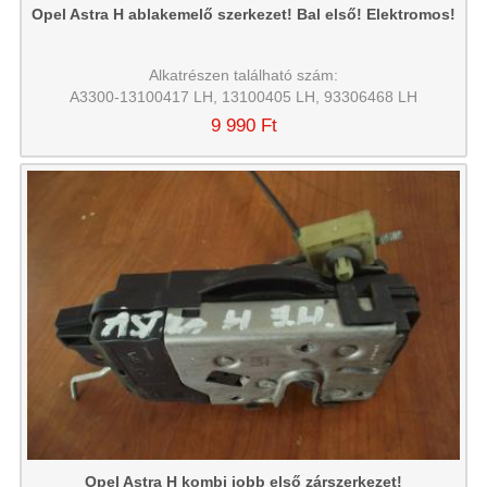
Opel Astra H ablakemelő szerkezet! Bal első! Elektromos!
Alkatrészen található szám:
A3300-13100417 LH, 13100405 LH, 93306468 LH
9 990 Ft
Opel Astra H kombi jobb első zárszerkezet!