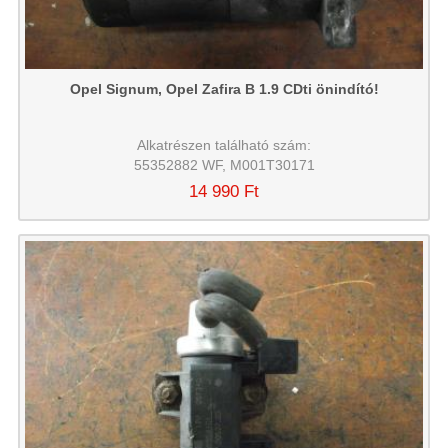
Opel Signum, Opel Zafira B 1.9 CDti önindító!
Alkatrészen található szám:
55352882 WF, M001T30171
14 990 Ft