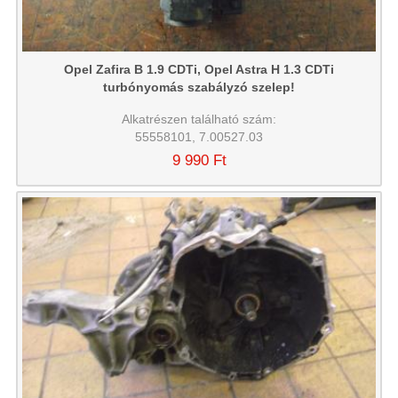
Opel Zafira B 1.9 CDTi, Opel Astra H 1.3 CDTi
turbónyomás szabályzó szelep!
Alkatrészen található szám:
55558101, 7.00527.03
9 990 Ft