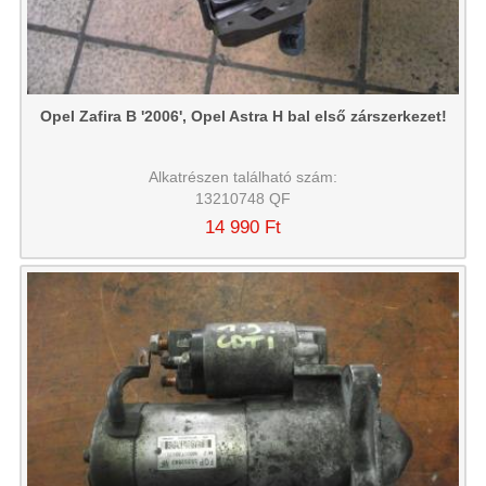
Opel Zafira B '2006', Opel Astra H bal első zárszerkezet!
Alkatrészen található szám:
13210748 QF
14 990 Ft