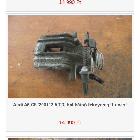
14 990 Ft
Audi A6 C5 '2001' 2.5 TDI bal hátsó féknyereg! Lucas!
14 990 Ft