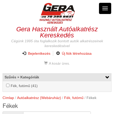
Ugrás
a
Navig
tartalomra
átkap
Gera Használt Autóalkatrész
Kereskedés
Cégünk 1995 óta foglalkozik bontott autók alkatrészeinek
kereskedésével
Bejelentkezés
Új fiók létrehozása
A kosár üres.
Szűrés » Kategóriák
Fék,
Fék, futómű (41)
Fék,
futómű
futómű
szűrő
szűrő
Címlap
Autóalkatrész (Webáruház)
Fék, futómű
Fékek
alkalmazása
alkalmazása
Fékek