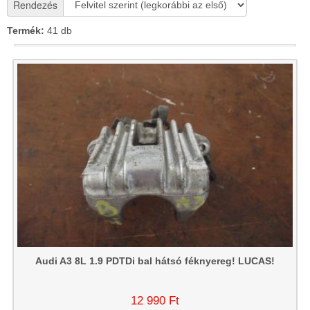
Rendezés
Termék:
41 db
Audi A3 8L 1.9 PDTDi bal hátsó féknyereg! LUCAS!
12 990 Ft