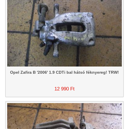
Opel Zafira B '2006' 1.9 CDTi bal hátsó féknyereg! TRW!
12 990 Ft