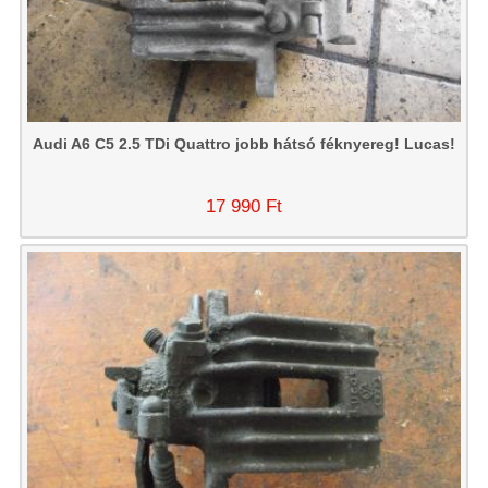
Audi A6 C5 2.5 TDi Quattro jobb hátsó féknyereg! Lucas!
17 990 Ft