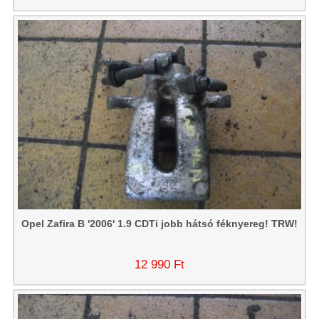
Opel Zafira B '2006' 1.9 CDTi jobb hátsó féknyereg! TRW!
12 990 Ft