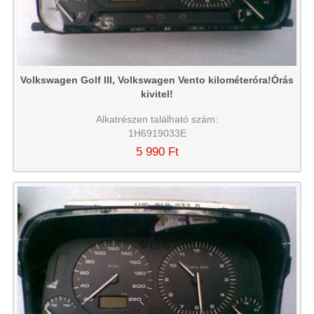
Volkswagen Golf III, Volkswagen Vento kilométeróra!Órás
kivitel!
Alkatrészen található szám:
1H6919033E
5 990 Ft