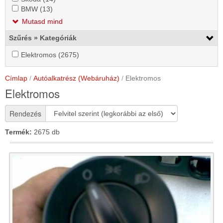
alkalmazása
szűrő
BMW
BMW (13)
BMW
szűrő
alkalmazása
alkalmazása
szűrő
szűrő
alkalmazása
Mutasd mind
alkalmazása
alkalmazása
Szűrés » Kategóriák
Elektromos
Elektromos (2675)
Elektromos
szűrő
szűrő
alkalmazása
alkalmazása
Címlap
Autóalkatrész (Webáruház)
Elektromos
Elektromos
Rendezés
Termék:
2675 db