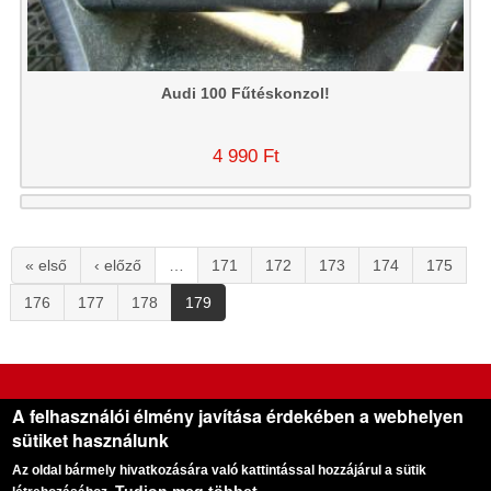
Audi 100 Fűtéskonzol!
4 990 Ft
« első
‹ előző
…
171
172
173
174
175
176
177
178
179
Gera Használt Autóalkatrész Kereskedés
A felhasználói élmény javítása érdekében a webhelyen
sütiket használunk
Cégünk 1995 óta foglalkozik bontott autók alkatrészeinek kereskedésével
Az oldal bármely hivatkozására való kattintással hozzájárul a sütik
Cím:
5900 Orosháza, Október 6. utca 26. |
Telefon:
+36 (70) 3958621
E-mail:
info@nyugatiautobonto.hu
|
Web:
www.nyugatiautobonto.hu