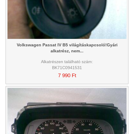
Volkswagen Passat IV B5 világításkapcsoló!Gyári
alkatrész, nem...
Alkatrészen található szám:
BK71C0941531
7 990 Ft